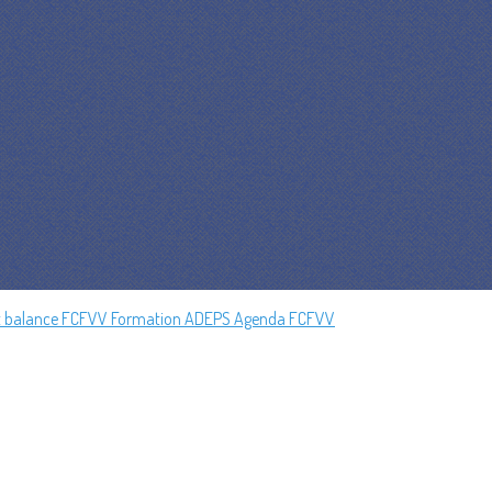
t balance FCFVV
Formation ADEPS
Agenda FCFVV