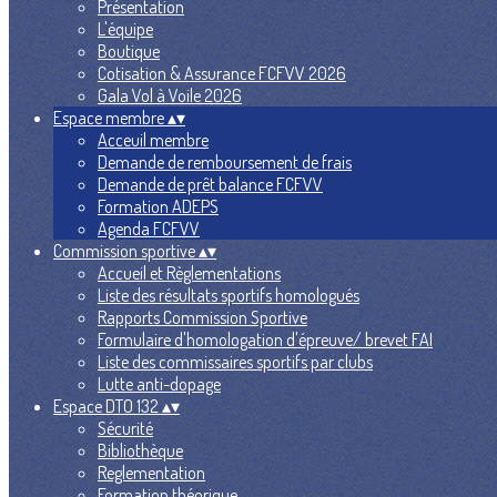
Présentation
L'équipe
Boutique
Cotisation & Assurance FCFVV 2026
Gala Vol à Voile 2026
Espace membre
▴
▾
Acceuil membre
Demande de remboursement de frais
Demande de prêt balance FCFVV
Formation ADEPS
Agenda FCFVV
Commission sportive
▴
▾
Accueil et Règlementations
Liste des résultats sportifs homologués
Rapports Commission Sportive
Formulaire d'homologation d'épreuve/ brevet FAI
Liste des commissaires sportifs par clubs
Lutte anti-dopage
Espace DTO 132
▴
▾
Sécurité
Bibliothèque
Reglementation
Formation théorique