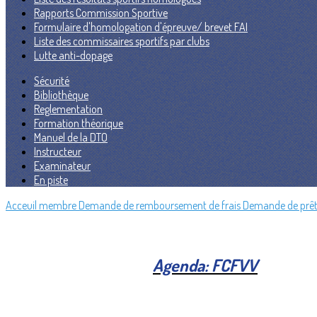
Rapports Commission Sportive
Formulaire d'homologation d'épreuve/ brevet FAI
Liste des commissaires sportifs par clubs
Lutte anti-dopage
Sécurité
Bibliothèque
Reglementation
Formation théorique
Manuel de la DTO
Instructeur
Examinateur
En piste
Acceuil membre
Demande de remboursement de frais
Demande de prê
Agenda: FCFVV