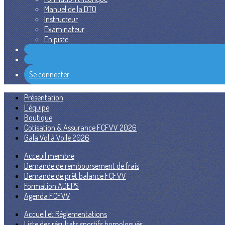
Manuel de la DTO
Instructeur
Examinateur
En piste
Se connecter
Présentation
L'équipe
Boutique
Cotisation & Assurance FCFVV 2026
Gala Vol à Voile 2026
Acceuil membre
Demande de remboursement de frais
Demande de prêt balance FCFVV
Formation ADEPS
Agenda FCFVV
Accueil et Règlementations
Liste des résultats sportifs homologués