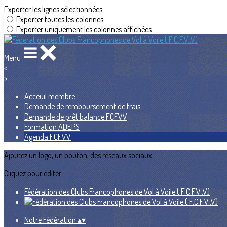
Exporter les lignes sélectionnées
Exporter toutes les colonnes
Exporter uniquement les colonnes affichées
Menu
<
>
Acceuil membre
Demande de remboursement de frais
Demande de prêt balance FCFVV
Formation ADEPS
Agenda FCFVV
Ajoutez un logo, un bouton, des réseaux sociaux
Cliquez pour éditer
Fédération des Clubs Francophones de Vol à Voile ( F.C.F.V..V)
Notre Fédération
▴
▾