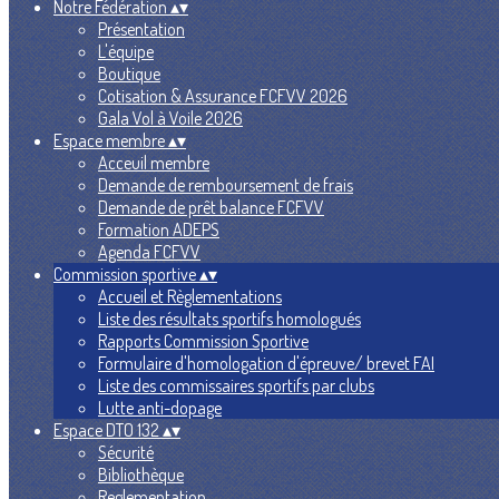
Notre Fédération
▴
▾
Présentation
L'équipe
Boutique
Cotisation & Assurance FCFVV 2026
Gala Vol à Voile 2026
Espace membre
▴
▾
Acceuil membre
Demande de remboursement de frais
Demande de prêt balance FCFVV
Formation ADEPS
Agenda FCFVV
Commission sportive
▴
▾
Accueil et Règlementations
Liste des résultats sportifs homologués
Rapports Commission Sportive
Formulaire d'homologation d'épreuve/ brevet FAI
Liste des commissaires sportifs par clubs
Lutte anti-dopage
Espace DTO 132
▴
▾
Sécurité
Bibliothèque
Reglementation