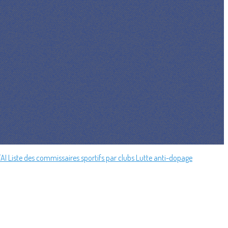
FAI
Liste des commissaires sportifs par clubs
Lutte anti-dopage