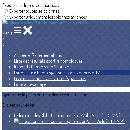
Exporter les lignes sélectionnées
Exporter toutes les colonnes
Exporter uniquement les colonnes affichées
Menu
<
>
Accueil et Règlementations
Liste des résultats sportifs homologués
Rapports Commission Sportive
Formulaire d'homologation d'épreuve/ brevet FAI
Liste des commissaires sportifs par clubs
Lutte anti-dopage
Ajoutez un logo, un bouton, des réseaux sociaux
Cliquez pour éditer
Fédération des Clubs Francophones de Vol à Voile ( F.C.F.V..V)