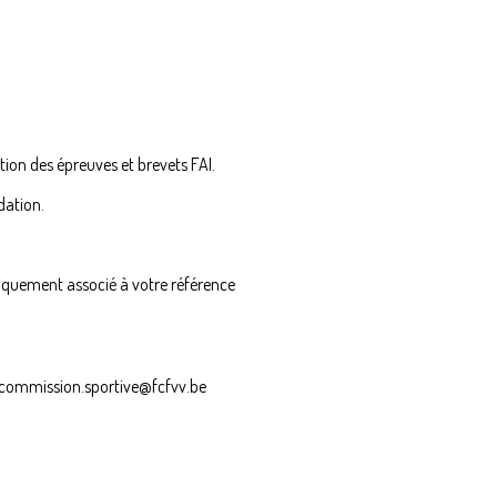
ion des épreuves et brevets FAI.
idation.
tiquement associé à votre référence
 : commission.sportive@fcfvv.be