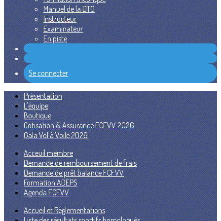
Manuel de la DTO
Instructeur
Examinateur
En piste
Se connecter
Présentation
L'équipe
Boutique
Cotisation & Assurance FCFVV 2026
Gala Vol à Voile 2026
Acceuil membre
Demande de remboursement de frais
Demande de prêt balance FCFVV
Formation ADEPS
Agenda FCFVV
Accueil et Règlementations
Liste des résultats sportifs homologués