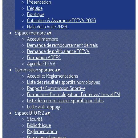
Présentation
L'équipe
Boutique
Cotisation & Assurance FCFVV 2026
Gala Vol à Voile 2026
Espace membre
▴
▾
Acceuil membre
Demande de remboursement de frais
Demande de prêt balance FCFVV
Formation ADEPS
Agenda FCFVV
Commission sportive
▴
▾
Accueil et Règlementations
Liste des résultats sportifs homologués
Rapports Commission Sportive
Formulaire d'homologation d'épreuve/ brevet FAI
Liste des commissaires sportifs par clubs
Lutte anti-dopage
Espace DTO 132
▴
▾
Sécurité
Bibliothèque
Reglementation
Formation théorique