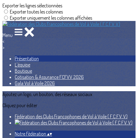
Exporter les lignes sélectionnées
Exporter toutes les colonnes
Exporter uniquement les colonnes affichées
Menu
<
>
Présentation
L'équipe
Boutique
Cotisation & Assurance FCFVV 2026
Gala Vol à Voile 2026
Ajoutez un logo, un bouton, des réseaux sociaux
Cliquez pour éditer
Fédération des Clubs Francophones de Vol à Voile ( F.C.F.V..V)
Notre Fédération
▴
▾